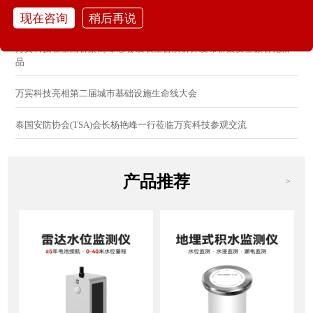
现在咨询
稍后再说
万宾科技亮相2026城市更新研讨会：分享AI感知防控创新方案
万宾科技在全国桥梁高峰论坛 发表主旨演讲并发布桥梁安全数智化新
品
万宾科技亮相第二届城市基础设施生命线大会
泰国安防协会(TSA)会长杨艳峰一行莅临万宾科技参观交流
产品推荐
>