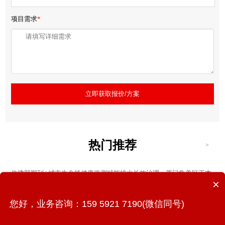
项目需求
*
立即获取报价/方案
热门推荐
>
住建部期刊 | 城市生命线健康监测赋能排水长效治理：厦门集美区正本
×
清源项目实践与成效
您好，业务咨询：159 5921 7190(微信同号)
金砖国家政府官员齐聚凤凰花实验室，万宾科技展示城市生命线监
测“中国方案”