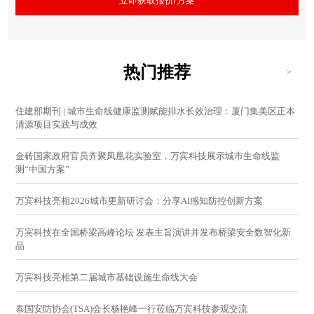
立即获取报价/方案
热门推荐
>
住建部期刊 | 城市生命线健康监测赋能排水长效治理：厦门集美区正本
清源项目实践与成效
金砖国家政府官员齐聚凤凰花实验室，万宾科技展示城市生命线监
测“中国方案”
万宾科技亮相2026城市更新研讨会：分享AI感知防控创新方案
万宾科技在全国桥梁高峰论坛 发表主旨演讲并发布桥梁安全数智化新
品
万宾科技亮相第二届城市基础设施生命线大会
泰国安防协会(TSA)会长杨艳峰一行莅临万宾科技参观交流