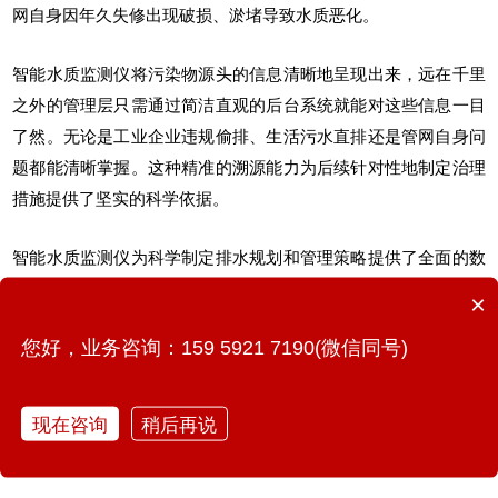
网自身因年久失修出现破损、淤堵导致水质恶化。
智能水质监测仪
将污染物源头的信息清晰地呈现出来，远在千里
之外的管理层只需通过简洁直观的后台系统就能对这些信息一目
了然。无论是工业企业违规偷排、生活污水直排还是管网自身问
题都能清晰掌握。这种精准的溯源能力为后续针对性地制定治理
措施提供了坚实的科学依据。
智能水质监测仪为科学制定排水规划和管理策略提供了全面的数
据支持，是守护城市的水生态安全和
城市生命线
安全筑牢坚实的
×
防线。
您好，业务咨询：159 5921 7190(微信同号)
现在咨询
稍后再说
上一篇：济南做内涝监测的公司有哪些?济南内涝监测厂商