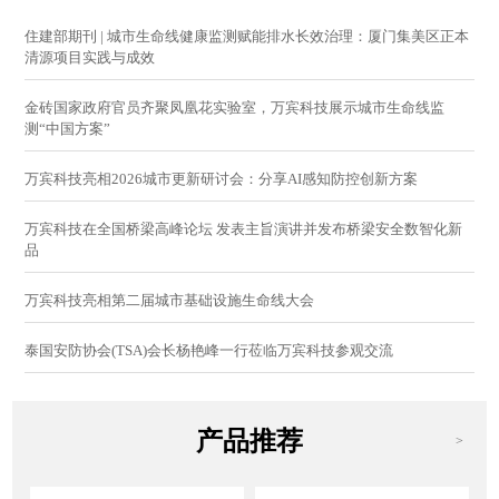
住建部期刊 | 城市生命线健康监测赋能排水长效治理：厦门集美区正本
清源项目实践与成效
金砖国家政府官员齐聚凤凰花实验室，万宾科技展示城市生命线监
测“中国方案”
万宾科技亮相2026城市更新研讨会：分享AI感知防控创新方案
万宾科技在全国桥梁高峰论坛 发表主旨演讲并发布桥梁安全数智化新
品
万宾科技亮相第二届城市基础设施生命线大会
泰国安防协会(TSA)会长杨艳峰一行莅临万宾科技参观交流
产品推荐
>