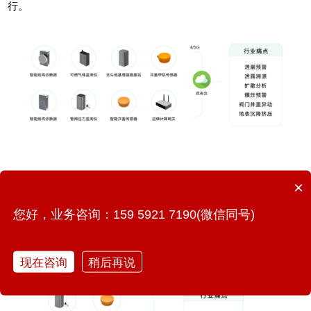
行。
×
热力管网监测系统：对供热管网的蒸汽管道排潮孔温度、疏水箱
压力，热水管网土壤温度，管网流量、压力，井盖异动等指标进
您好，业务咨询：159 5921 7190(微信同号)
行实时监测，构建供热管网综合管理的动态监测网络，保证整个
城市供热稳定安全运行。
现在咨询
稍后再说