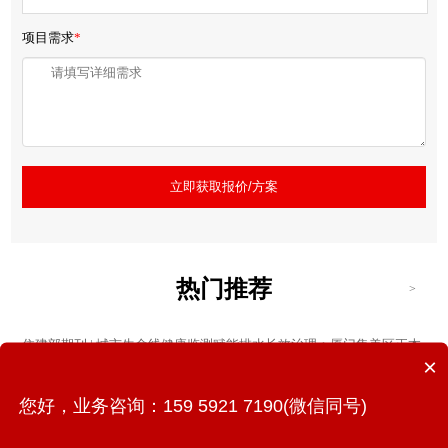
项目需求
*
立即获取报价/方案
热门推荐
>
住建部期刊 | 城市生命线健康监测赋能排水长效治理：厦门集美区正本
×
清源项目实践与成效
您好，业务咨询：159 5921 7190(微信同号)
金砖国家政府官员齐聚凤凰花实验室，万宾科技展示城市生命线监
测“中国方案”