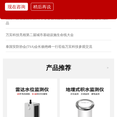
现在咨询
稍后再说
万宾科技亮相2026城市更新研讨会：分享AI感知防控创新方案
万宾科技在全国桥梁高峰论坛 发表主旨演讲并发布桥梁安全数智化新
品
万宾科技亮相第二届城市基础设施生命线大会
泰国安防协会(TSA)会长杨艳峰一行莅临万宾科技参观交流
产品推荐
>