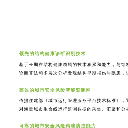
领先的结构健康诊断识别技术
基于长期在结构健康领域的技术积累和能力，与结
诊断算法和多层次分析发现结构早期损伤与隐患，
高效的城市安全风险智能监测网
依据住建部《城市运行管理服务平台技术标准》，
对海量城市生命线运行监测数据的采集、汇聚和分
可靠的城市安全风险精准防控能力