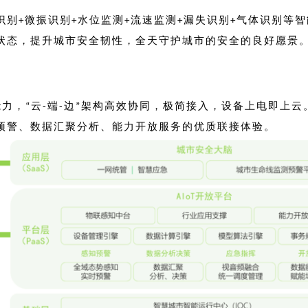
识别
微振识别
水位监测
流速监测
漏失识别
气体识别等智
+
+
+
+
+
状态，提升城市安全韧性，全天守护城市的安全的良好愿景
能力，
云
端
边
架构高效协同，极简接入，设备上电即上云
“
-
-
”
预警、数据汇聚分析、能力开放服务的优质联接体验。