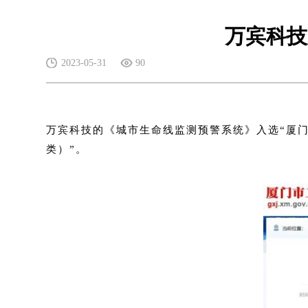
万宾科技
2023-05-31
90
万宾科技
的《
城市生命线
监测预警系统》入选“厦
类）”。