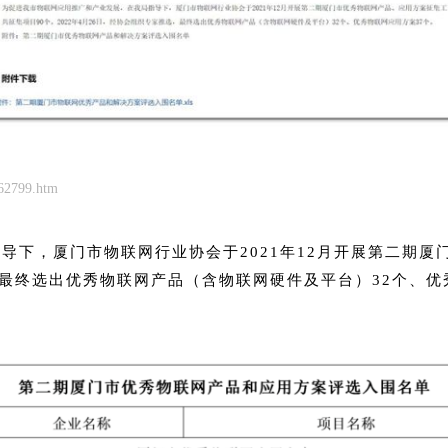
62799.htm
导下，厦门市物联网行业协会于2021年12月开展第二期厦
选，最终选出优秀物联网产品（含物联网硬件及平台）32个、优