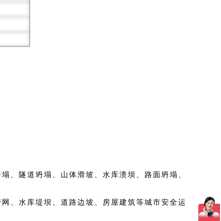
垮塌、隧道坍塌、山体滑坡、水库溃坝、路面坍塌、
管网、水库堤坝、道路边坡、房屋建筑等城市安全运