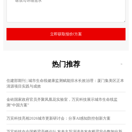
立即获取报价/方案
热门推荐
>
住建部期刊 | 城市生命线健康监测赋能排水长效治理：厦门集美区正本
清源项目实践与成效
金砖国家政府官员齐聚凤凰花实验室，万宾科技展示城市生命线监
测“中国方案”
万宾科技亮相2026城市更新研讨会：分享AI感知防控创新方案
万宾科技在全国桥梁高峰论坛 发表主旨演讲并发布桥梁安全数智化新