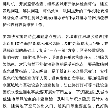
键时机，开展监督检查，组织各城市开展体检自评估，建立
发现问题、解决问题、评估效果、巩固提升的工作机制;要指
导督促各城市住房城乡建设(排水)部门做好排水管网清疏养
护和设施设备维护工作。
要加快实施易涝点和隐患点整治。各城市住房城乡建设(排
水)部门要全面排查易涝积水风险，及时更新易涝点台账，在
系统谋划的基础上，制定“一点一策”方案，区分轻重缓急、
影响程度，细化治理任务，明确责任单位和责任人，消除风
险隐患。对汛前暂不能整治到位的易涝积水点，要采取临时
应急处置措施，设立醒目、易于辨识的公众警示标识，安排
应急抢险和巡查值守人员，避免发生伤亡事故。要加强易积
水区域城市基础设施的巡查检修，防止路灯灯杆等市政设施
因积水发生漏电事故;要开展对下凹立交、下沉隧道以及城市
低洼地等风险点的排查整治，及时消除积水隐患;要针对地
铁、建筑地下空间的出入口、通风口等重要点位，做好防