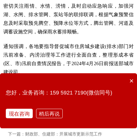
密切关注雨情、水情、涝情，及时启动应急响应，加强河
湖、水闸、排水管网、泵站等的联排联调，根据气象预警信
息及时采取预先腾空、预降水位等方式，腾出管网、河道及
调蓄设施空间，确保雨水蓄排顺畅。
通知强调，各地要指导督促城市住房城乡建设(排水)部门对
汛前准备、内涝治理等工作进行全面自查，整理形成本省
(区、市)汛前自查情况报告，于2024年4月26日前报送部城市
建设司。
×
您好，业务咨询：159 5921 7190(微信同号)
现在咨询
稍后再说
上一篇：住房城乡建设部等5部门关于加强城市生活污水管网建
设和运行维护的通知
下一篇：财政部、住建部：开展城市更新示范工作