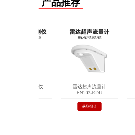
产品推荐
地埋式积水监测仪
雷达超声流量计
智
EN200-C
EN202-RDU
获取报价
获取报价