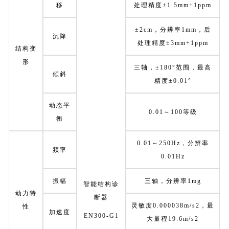
移
处理精度±1.5mm+1ppm
±2cm，分辨率1mm，后
沉降
处理精度±3mm+1ppm
结构变
形
三轴，±180°范围，最高
倾斜
精度±0.01°
动态平
0.01～100等级
衡
0.01～250Hz，分辨率
频率
0.01Hz
振幅
三轴，分辨率1mg
智能结构诊
动力特
断器
灵敏度0.000038m/s2，最
性
加速度
EN300-G1
大量程19.6m/s2