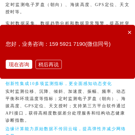
定时监测电子罗盘（朝向）、海拔高度、GPS定位、天文
授时等。
实时数据采集、数据趋势分析和数据异常预警，提高对突
×
发事件的应对能力，提升城市公共安全保障水平。强大的
IoT弹性延展能力，让每个单元相互独立亦可组合拼图，勾
您好，业务咨询：159 5921 7190(微信同号)
勒“一机一物一城”的数字孪生城市全景。
北斗高精度全球导航定位能力，国产芯片级底层数据安全
加密防御能力，手机NFC近场通信，智能续航充放电管理
现在咨询
稍后再说
能力。采用整体密封工艺，提高整体防水、防尘和耐高低
温性能，防水等级可达IP67。
创新性集成10多项监测指标，更全面感知动态变化
实时监测位移、沉降、倾斜、加速度、振幅、频率、动态
平衡和环境温度等指标；定时监测电子罗盘（朝向）、海
拔高度、GPS定位、天文授时；支持第三方平台软件通过
API接口，获得高精度数据差分处理服务和结构动态健康
诊断指数。
边缘计算能力原始数据不传回云端，提高弹性并减少网络