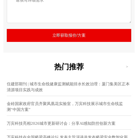
立即获取报价/方案
热门推荐
>
住建部期刊 | 城市生命线健康监测赋能排水长效治理：厦门集美区正本
清源项目实践与成效
金砖国家政府官员齐聚凤凰花实验室，万宾科技展示城市生命线监
测“中国方案”
万宾科技亮相2026城市更新研讨会：分享AI感知防控创新方案
万宾科技在全国桥梁高峰论坛 发表主旨演讲并发布桥梁安全数智化新