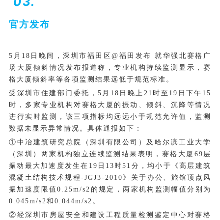
03.
官方发布
5月18日晚间，深圳市福田区@福田发布 就华强北赛格广
场大厦倾斜情况发布报道称，专业机构持续监测显示，赛
格大厦倾斜率等各项监测结果远低于规范标准。
受深圳市住建部门委托，5月18日晚上21时至19日下午15
时，多家专业机构对赛格大厦的振动、倾斜、沉降等情况
进行实时监测，该三项指标均远远小于规范允许值，监测
数据未显示异常情况。具体通报如下：
①中冶建筑研究总院（深圳有限公司）及哈尔滨工业大学
（深圳）两家机构独立连续监测结果表明，赛格大厦69层
振动最大加速度发生在19日13时51分，均小于《高层建筑
混凝土结构技术规程-JGJ3-2010》关于办公、旅馆顶点风
振加速度限值0.25m/s2的规定，两家机构监测幅值分别为
0.045m/s2和0.044m/s2。
②经深圳市房屋安全和建设工程质量检测鉴定中心对赛格