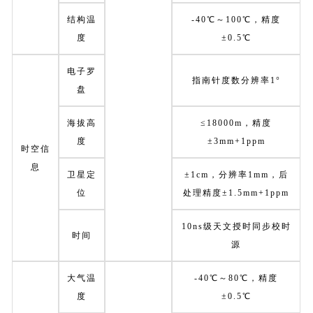
结构温
-40℃～100℃，精度
度
±0.5℃
电子罗
指南针度数分辨率1°
盘
海拔高
≤18000m，精度
度
±3mm+1ppm
时空信
息
卫星定
±1cm，分辨率1mm，后
位
处理精度±1.5mm+1ppm
10ns级天文授时同步校时
时间
源
大气温
-40℃～80℃，精度
度
±0.5℃