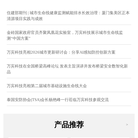
住建部期刊 | 城市生命线健康监测赋能排水长效治理：厦门集美区正本
清源项目实践与成效
金砖国家政府官员齐聚凤凰花实验室，万宾科技展示城市生命线监
测“中国方案”
万宾科技亮相2026城市更新研讨会：分享AI感知防控创新方案
万宾科技在全国桥梁高峰论坛 发表主旨演讲并发布桥梁安全数智化新
品
万宾科技亮相第二届城市基础设施生命线大会
泰国安防协会(TSA)会长杨艳峰一行莅临万宾科技参观交流
产品推荐
>