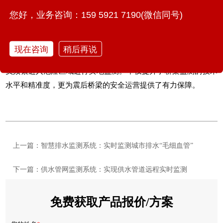
并通过内置的数据分析算法和预警模型及时发出警报。这一功能
您好，业务咨询：159 5921 7190(微信同号)
不仅大大提高了监测的精准度和效率，还使监管人员能够在第一
时间出动并采取最合理的应对措施。
现在咨询
稍后再说
在可能面临余震等危险情况时，
桥梁结构健康监测系统
避免了人
员频繁进入危险区域进行实地监测。不仅提升了桥梁监测的技术
水平和精准度，更为震后桥梁的安全运营提供了有力保障。
上一篇：智慧排水监测系统：实时监测城市排水“毛细血管”
下一篇：供水管网监测系统：实现供水管道远程实时监测
免费获取产品报价/方案