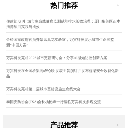
热门推荐
>
住建部期刊 | 城市生命线健康监测赋能排水长效治理：厦门集美区正本
清源项目实践与成效
金砖国家政府官员齐聚凤凰花实验室，万宾科技展示城市生命线监
测“中国方案”
万宾科技亮相2026城市更新研讨会：分享AI感知防控创新方案
万宾科技在全国桥梁高峰论坛 发表主旨演讲并发布桥梁安全数智化新
品
万宾科技亮相第二届城市基础设施生命线大会
泰国安防协会(TSA)会长杨艳峰一行莅临万宾科技参观交流
产品推荐
>