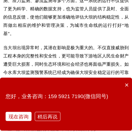
测、应力监测、渗流监测等多个方面。这一系统的运行不仅提供
了更为科学、精确的数据支持，也为监管人员提供了及时、全面
的信息反馈，使他们能够更加准确地评估大坝的结构稳定性，从
而做出相应的维护和管理决策，为
城市生命线
的运行打好“地
基”。
当大坝出现异常时，其潜在影响是极为重大的。不仅直接威胁到
工程本身的完整性和安全性，更可能导致下游地区人民生命财产
遭受巨大损害，同时生态环境和社会经济也将面临严重损失。如
今水库大坝监测预警系统已经成为确保大坝安全稳定运行的可靠
手段，在应对大坝异常和潜在风险的道路上，愈发凸显其重要
×
性。
您好，业务咨询：159 5921 7190(微信同号)
现在咨询
稍后再说
上一篇：郑州井盖街头“蹦迪”，城市安全如何守护?