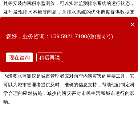
处等安装内涝积水监测仪，可以实时监测排水系统的运行状态，
及时发现排水不畅等问题，为排水系统的优化调度提供数据支
持。
×
3、交通要到：交通要道是
城市生命线
，一旦发生内涝将对城市
您好，业务咨询：159 5921 7190(微信同号)
交通造成严重影响。在交通要道的合适位置安装内涝积水监测
仪，可以实时监测道路积水情况，为交通管制和疏导提供科学依
现在咨询
稍后再说
据，确保城市交通的畅通无阻。
内涝积水监测仪
是城市管理者应对雨季内涝灾害的重要工具。它
可以为城市管理者提供及时、准确的信息支持，帮助他们制定科
学合理的应对措施，减少内涝灾害对市民生活和城市运行的影
响。