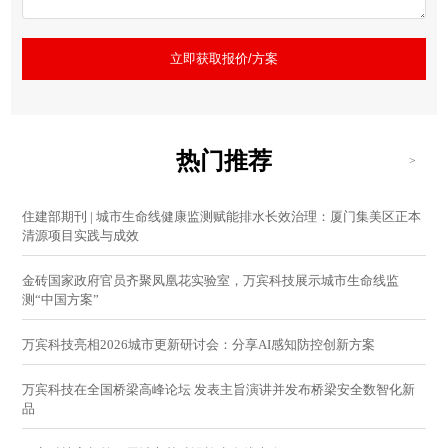
立即获取报价/方案
热门推荐
>
住建部期刊 | 城市生命线健康监测赋能排水长效治理：厦门集美区正本
清源项目实践与成效
金砖国家政府官员齐聚凤凰花实验室，万宾科技展示城市生命线监
测“中国方案”
万宾科技亮相2026城市更新研讨会：分享AI感知防控创新方案
万宾科技在全国桥梁高峰论坛 发表主旨演讲并发布桥梁安全数智化新
品