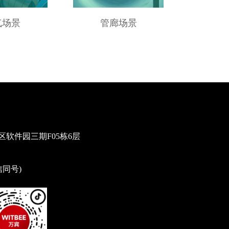
气场景
管廊场景
供
软件园三期F05栋6层
微信同号)