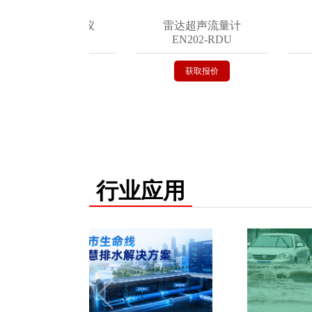
地埋式积水监测仪
雷达超声流量计
智
EN200-C
EN202-RDU
获取报价
获取报价
行业应用