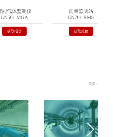
能气体监测仪
雨量监测站
遥
N501-MGA
EN701-RMS
EN
获取报价
获取报价
更多>