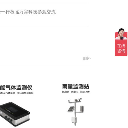
艳峰一行莅临万宾科技参观交流
更多>