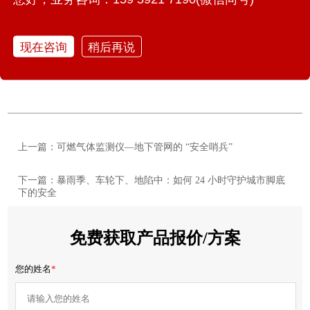
水库大坝安全监测系统通过全面监测、预判预警，应对因设
计滞后、施工缺陷、管理疏漏、自然灾害等引发的溃坝风
现在咨询
稍后再说
险，是当前水库安全管理转型的可靠后援。
上一篇：可燃气体监测仪—地下管网的 “安全哨兵”
下一篇：暴雨季、车轮下、地陷中：如何 24 小时守护城市脚底
下的安全
免费获取产品报价/方案
您的姓名
*