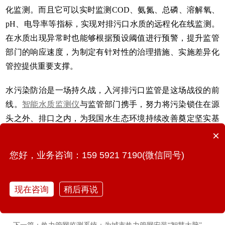
化监测。而且它可以实时监测COD、氨氮、总磷、溶解氧、
pH、电导率等指标，实现对排污口水质的远程化在线监测。
在水质出现异常时也能够根据预设阈值进行预警，提升监管
部门的响应速度，为制定有针对性的治理措施、实施差异化
管控提供重要支撑。
水污染防治是一场持久战，入河排污口监管是这场战役的前
线。
智能水质监测仪
与监管部门携手，努力将污染锁住在源
头之外、排口之内，为我国水生态环境持续改善奠定坚实基
础。
×
您好，业务咨询：159 5921 7190(微信同号)
现在咨询
稍后再说
上一篇：智能倾角传感器—实现户外高空广告牌“一网统管”