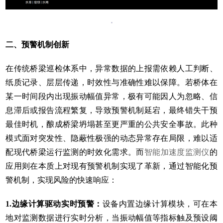
二、预警机制创新
在传统桥梁巡检体系中，异常数据的上报需依赖人工判断、
纸质记录、层层传递，时效性与准确性难以保障。若桥体在
某一时间段内出现振动幅值异常，极有可能因人为忽略、信
息滞后或报告流程繁复，导致预警机制延宕，最终错失干预
最佳时机，酿成桥梁坍塌甚至更严重的公共安全事故。此种
模式面对突发性、隐蔽性极强的动态异常存在局限，难以适
配现代桥梁运行监测的时效化需求。而
智能加速度监测仪
的
应用则在本质上对现有预警机制实现了革新，通过智能化预
警机制，实现风险的快速响应：
1.
边缘计算驱动实时预警：
设备内置边缘计算模块，可在本
地对监测数据进行实时分析，当振动幅值等指标触及预设阈