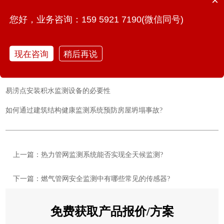
×
智能加速度监测仪如何精准测量桥梁振动变化?
您好，业务咨询：159 5921 7190(微信同号)
供水管网监测系统在智慧城市中有何优势?
燃气管网监测系统部署的核心要点
现在咨询
稍后再说
水环境综合治理监测系统在智慧水利中的核心作用
易涝点安装积水监测设备的必要性
如何通过建筑结构健康监测系统预防房屋坍塌事故?
上一篇：热力管网监测系统能否实现全天候监测?
下一篇：燃气管网安全监测中有哪些常见的传感器?
免费获取产品报价/方案