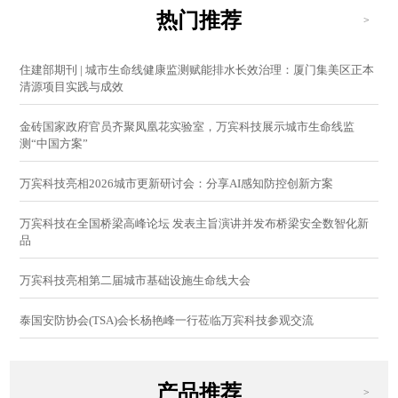
热门推荐
>
住建部期刊 | 城市生命线健康监测赋能排水长效治理：厦门集美区正本
清源项目实践与成效
金砖国家政府官员齐聚凤凰花实验室，万宾科技展示城市生命线监
测“中国方案”
万宾科技亮相2026城市更新研讨会：分享AI感知防控创新方案
万宾科技在全国桥梁高峰论坛 发表主旨演讲并发布桥梁安全数智化新
品
万宾科技亮相第二届城市基础设施生命线大会
泰国安防协会(TSA)会长杨艳峰一行莅临万宾科技参观交流
产品推荐
>