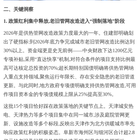
二、关键洞察
1. 政策红利集中释放,老旧管网改造进入“强制落地”阶段
2026年是供热管网改造政策力度最大的一年。住建部明确划
出了硬指标:到2026年底力争完成城市老旧管网改造比例达到
30%以上。资金端更是史无前例——中央财政下达1200亿元
专项补贴,采用“直达快享”机制,对符合条件的项目支持比例最
高可达核定总投资的70%;超长期特别国债明确将供热管网纳
入重点支持领域,聚焦运行年限长、存在安全隐患的老旧管道
更新。与此同时,地方政府专项债明确支持供热管网改造,可用
作项目资本金的专项债规模上限从25%提高至30%。
这批15个项目恰好踩在政策落地的关键节点上。天津城安热
电、天津热力等多个项目集中在同一城市,涉及庭院管网更
新、设施改造等多个标段,反映出天津作为北方供暖城市率先
响应政策红利的积极姿态。阜新市海州区与细河区合计超2.8