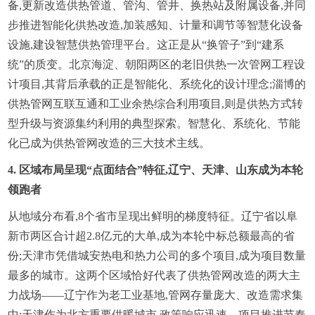
备,更新改造供热管道、管沟、管井、换热站及附属设备,并同
步推进智能化供热改造,加装感知、计量和调节等智慧化设备
设施,建设智慧供热管理平台。这正是从“换管子”到“建系
统”的质变。北京海淀、朝阳两区的老旧供热一次管网工程设
计项目,其背后承载的正是智能化、系统化的设计理念;淄博的
供热管网互联互通和工业余热综合利用项目,则是供热方式转
型升级与资源集约利用的典型探索。智慧化、系统化、节能
化已成为供热管网改造的三大技术主线。
4. 区域布局呈现“点面结合”特征,辽宁、天津、山东成为本轮
领跑者
从地域分布看,8个省市呈现出鲜明的梯度特征。辽宁省以阜
新市两区合计超2.8亿元的大单,成为本轮中标总额最高的省
份;天津市凭借城安热电和热力公司的多个项目,成为项目数量
最多的城市。这两个区域恰好代表了供热管网改造的两大主
力战场——辽宁作为老工业基地,管网存量庞大、改造需求集
中;天津作为北方重要供暖城市,政策响应迅速、项目推进节奏