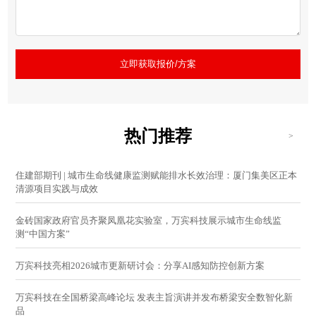
立即获取报价/方案
热门推荐
>
住建部期刊 | 城市生命线健康监测赋能排水长效治理：厦门集美区正本
清源项目实践与成效
金砖国家政府官员齐聚凤凰花实验室，万宾科技展示城市生命线监
测“中国方案”
万宾科技亮相2026城市更新研讨会：分享AI感知防控创新方案
万宾科技在全国桥梁高峰论坛 发表主旨演讲并发布桥梁安全数智化新
品