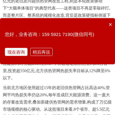
亿元的老旧及问题供热管网改造工程,则是本轮政策驱动
下“大额单体项目”的典型代表——这类项目不再是零敲碎打,
而是整片区、整系统的规模化改造,背后是政策硬指标倒逼下
的系统治理思维。
×
2. 市场规模加速扩容,供热管网改造成“十五五”基建核心赛道
您好，业务咨询：159 5921 7190(微信同号)
“十四五”期间,全国累计更新改造供水、燃气、供热等地下管
网84万公里。“十五五”时期,这一数字预计将超过70万公里,新
现在咨询
稍后再说
增投资需求突破5万亿元,年均市场规模稳定在1万亿元左右。
住建部同时明确,2025至2027年将改造老旧供热管网2.8万公
里,投资超550亿元,北方供热管网热损失率目标从12%降至6%
以下。
当前北方地区使用超过15年的老旧供热管网占比高达40%,管
网平均热损失率仍达20%,每年造成巨大能源浪费。这一庞大
的存量改造需求,叠加新建供热管网的需求增量,构成了万亿级
市场规模的核心驱动。从这批项目来看,8个省市、超5.5亿元