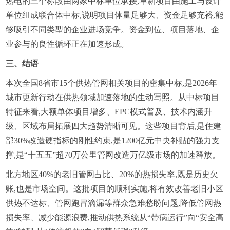
热电的三个标段由两家中标单位承接,阜新项目由施工与设计
单位组成联合体中标,说明项目体量足够大、资金足够充裕,能
够吸引不同类型的企业进场竞争。资金到位、项目落地、企
业参与的良性循环正在加速形成。
三、结语
本次全国8省市15个供热管网相关项目的密集中标,是2026年
城市更新行动在供热领域加速落地的生动写照。从中标项目
特征来看,大额单体项目增多、EPC模式普及、技术内涵升
级、区域布局拓展四大趋势清晰可见。这些项目背后,是住建
部30%改造硬指标的刚性约束,是1200亿元中央补贴的强力支
撑,是“十五五”超70万公里管网改造万亿级市场的加速释放。
北方地区40%的老旧管网占比、20%的热损失率,既是历史欠
账,也是市场空间。这批项目的顺利实施,将有效改善老旧小区
供热不达标、管网跑冒滴漏等群众急难愁盼问题,降低管网热
损失率、减少能源浪费,推动供热系统从“带病运行”向“安全高