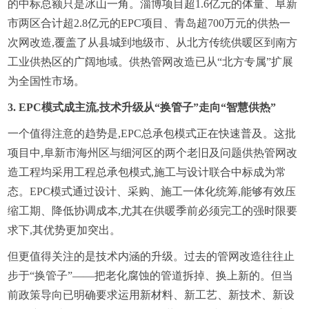
的中标总额只是冰山一角。淄博项目超1.6亿元的体量、阜新
市两区合计超2.8亿元的EPC项目、青岛超700万元的供热一
次网改造,覆盖了从县城到地级市、从北方传统供暖区到南方
工业供热区的广阔地域。供热管网改造已从“北方专属”扩展
为全国性市场。
3. EPC模式成主流,技术升级从“换管子”走向“智慧供热”
一个值得注意的趋势是,EPC总承包模式正在快速普及。这批
项目中,阜新市海州区与细河区的两个老旧及问题供热管网改
造工程均采用工程总承包模式,施工与设计联合中标成为常
态。EPC模式通过设计、采购、施工一体化统筹,能够有效压
缩工期、降低协调成本,尤其在供暖季前必须完工的强时限要
求下,其优势更加突出。
但更值得关注的是技术内涵的升级。过去的管网改造往往止
步于“换管子”——把老化腐蚀的管道拆掉、换上新的。但当
前政策导向已明确要求运用新材料、新工艺、新技术、新设