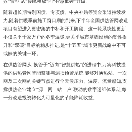
效”转型,从“传统粗放”向“智慧低碳”升级。
随着超长期特别国债、专项债、中央补贴等资金渠道持续发
力,随着供暖季前施工窗口期的到来,下半年全国供热管网改造
项目有望进入更密集的中标和开工阶段。这一轮系统性更新
不仅关乎千家万户的冬季温暖,更关乎城市基础设施的韧性提
升和“双碳”目标的稳步推进,是“十五五”城市更新战略中不可
或缺的关键一环。
在供热管网从“换管子”迈向“智慧供热”的进程中,万宾科技提
供的供热管网智能监测与漏损预警系统,能够对换热站、一次
网及二次网的关键节点进行全天候压力、温度、流量感知,支
撑供热企业建立“源—网—站—户”联动的数字运维体系,让每
一分改造投资转化为可量化的节能降耗收益。