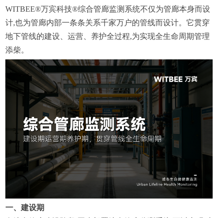
WITBEE®万宾科技®综合管廊监测系统不仅为管廊本身而设
计,也为管廊内部一条条关系千家万户的管线而设计。它贯穿
地下管线的建设、运营、养护全过程,为实现全生命周期管理
添柴。
一、建设期