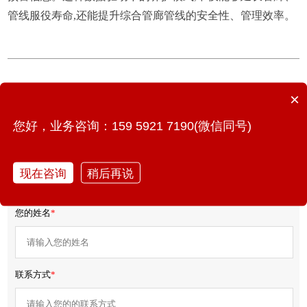
管线服役寿命,还能提升综合管廊管线的安全性、管理效率。
上一篇：建筑结构健康监测系统：远程巡查+线上会诊，守护
×
房屋安全长寿
您好，业务咨询：159 5921 7190(微信同号)
下一篇：数字孪生+管网：揭秘城市地下生命线的“最强大脑”
现在咨询
稍后再说
免费获取产品报价/方案
您的姓名
*
联系方式
*