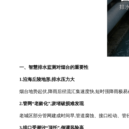
一、智慧排水监测对烟台的重要性
1.沿海丘陵地形,排水压力大
烟台地势起伏,降雨后径流汇集速度快,短时强降雨极
2.管网“老龄化”,淤堵破损难发现
老城区部分管网建成时间早,管道腐蚀、接口松动、管
3.排口受潮汐“顶托”,倒灌风险高