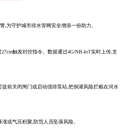
预警,为守护城市排水管网安全增添一份助力。
cm触发封控指令。数据通过4G/NB-IoT实时上传,支
可提前关闭闸门或启动强排泵站,把倒灌风险拦截在河水
暴涨或气压积聚,防范人员坠落风险。