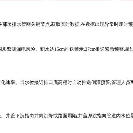
设备部署排水管网关键节点,获取实时数据,在数据出现异常时即时
测漏电风险。积水达15cm推送警示,27cm推送紧急预警,超过27
变化速率。当水位接近排口底高程时自动推送倒灌预警,管理人员
。井盖下沉指向井筒沉降或路面塌陷,井盖弹跳指向管道内水位