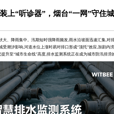
装上“听诊器”，烟台“一网”守住城
起伏大、降雨集中。汛期短时强降雨频发,雨水沿坡面迅速汇集,对
域受潮汐影响,河道水位上涨时易对排口形成“顶托”效应,加剧内
已提升至“城市生命线”高度,排水监测系统正在成为城市防汛排涝的