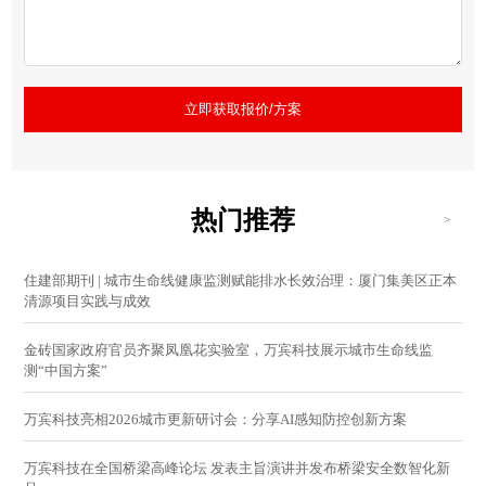
立即获取报价/方案
热门推荐
>
住建部期刊 | 城市生命线健康监测赋能排水长效治理：厦门集美区正本
清源项目实践与成效
金砖国家政府官员齐聚凤凰花实验室，万宾科技展示城市生命线监
测“中国方案”
万宾科技亮相2026城市更新研讨会：分享AI感知防控创新方案
万宾科技在全国桥梁高峰论坛 发表主旨演讲并发布桥梁安全数智化新