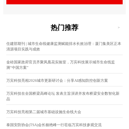
热门推荐
>
住建部期刊 | 城市生命线健康监测赋能排水长效治理：厦门集美区正本
清源项目实践与成效
金砖国家政府官员齐聚凤凰花实验室，万宾科技展示城市生命线监
测“中国方案”
万宾科技亮相2026城市更新研讨会：分享AI感知防控创新方案
万宾科技在全国桥梁高峰论坛 发表主旨演讲并发布桥梁安全数智化新
品
万宾科技亮相第二届城市基础设施生命线大会
泰国安防协会(TSA)会长杨艳峰一行莅临万宾科技参观交流