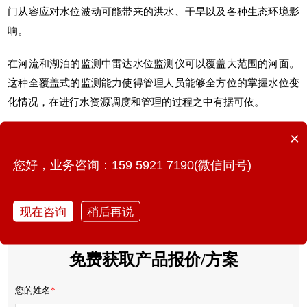
门从容应对水位波动可能带来的洪水、干旱以及各种生态环境影
响。
在河流和湖泊的监测中
雷达水位监测仪
可以覆盖大范围的河面。
这种全覆盖式的监测能力使得管理人员能够全方位的掌握水位变
化情况，在进行水资源调度和管理的过程之中有据可依。
×
您好，业务咨询：159 5921 7190(微信同号)
上一篇：建筑结构健康监测系统：实时监测建筑的“脉搏”
现在咨询
稍后再说
下一篇：城市的积水为何排不出？内涝高风险点怎么实时监测
免费获取产品报价/方案
您的姓名
*