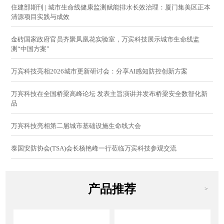
住建部期刊 | 城市生命线健康监测赋能排水长效治理：厦门集美区正本
清源项目实践与成效
金砖国家政府官员齐聚凤凰花实验室，万宾科技展示城市生命线监
测“中国方案”
万宾科技亮相2026城市更新研讨会：分享AI感知防控创新方案
万宾科技在全国桥梁高峰论坛 发表主旨演讲并发布桥梁安全数智化新
品
万宾科技亮相第二届城市基础设施生命线大会
泰国安防协会(TSA)会长杨艳峰一行莅临万宾科技参观交流
产品推荐
>