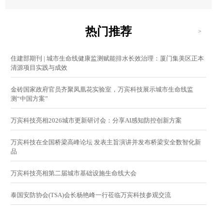
热门推荐
>
住建部期刊 | 城市生命线健康监测赋能排水长效治理：厦门集美区正本
清源项目实践与成效
金砖国家政府官员齐聚凤凰花实验室，万宾科技展示城市生命线监
测“中国方案”
万宾科技亮相2026城市更新研讨会：分享AI感知防控创新方案
万宾科技在全国桥梁高峰论坛 发表主旨演讲并发布桥梁安全数智化新
品
万宾科技亮相第二届城市基础设施生命线大会
泰国安防协会(TSA)会长杨艳峰一行莅临万宾科技参观交流