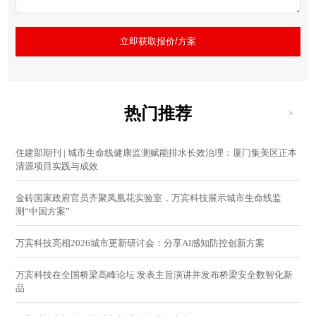
立即获取报价/方案
热门推荐
>
住建部期刊 | 城市生命线健康监测赋能排水长效治理：厦门集美区正本
清源项目实践与成效
金砖国家政府官员齐聚凤凰花实验室，万宾科技展示城市生命线监
测“中国方案”
万宾科技亮相2026城市更新研讨会：分享AI感知防控创新方案
万宾科技在全国桥梁高峰论坛 发表主旨演讲并发布桥梁安全数智化新
品