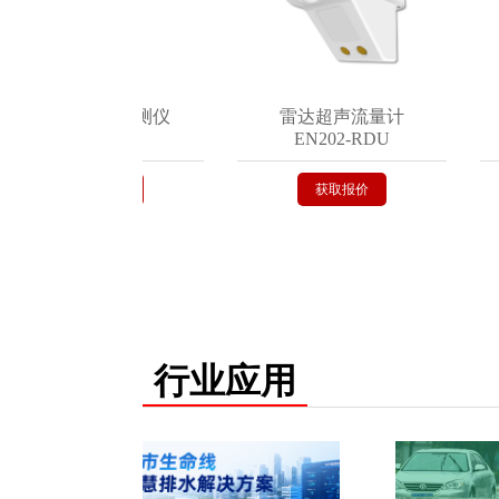
地埋式积水监测仪
雷达超声流量计
EN200-C
EN202-RDU
获取报价
获取报价
行业应用