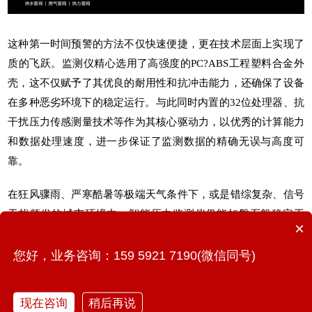
这种第一时间预警的方法不仅快速便捷，更在技术层面上实现了
质的飞跃。监测仪精心选用了高强度的PC?ABS工程塑料合金外
壳，这不仅赋予了其优良的耐用性和抗冲击能力，还确保了设备
在多种恶劣环境下的稳定运行。与此同时内置的32位处理器、抗
干扰压力传感测量技术等作为其核心驱动力，以优秀的计算能力
和数据处理速度，进一步保证了监测数据的精确无误与高度可
靠。
在狂风骤雨、严寒酷暑等极端天气条件下，或是错综复杂、信号
干扰频发的城市环境中，
智能压力监测仪
仍能如磐石般稳定工
×
作，不为外界因素所动摇。其优良的性能与可靠性，为及时预
警、精准监测提供了坚实的技术保障，确保了管养单位能够在第
您好，业务咨询：159 5921 7190(微信同号)
一时间掌握关键信息，为应对各种挑战赢得宝贵的时间与主动
权。
现在咨询
稍后再说