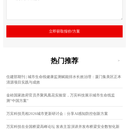
立即获取报价/方案
热门推荐
>
住建部期刊 | 城市生命线健康监测赋能排水长效治理：厦门集美区正本
清源项目实践与成效
金砖国家政府官员齐聚凤凰花实验室，万宾科技展示城市生命线监
测“中国方案”
万宾科技亮相2026城市更新研讨会：分享AI感知防控创新方案
万宾科技在全国桥梁高峰论坛 发表主旨演讲并发布桥梁安全数智化新