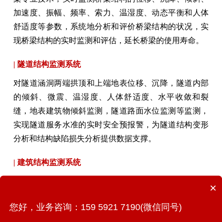
加速度、振幅、频率、索力、温湿度、动态平衡和人体
舒适度等参数，系统地分析和评价桥梁结构的状况，实
现桥梁结构的实时监测和评估，延长桥梁的使用寿命。
| 隧道结构监测系统
对隧道涵洞两端拱顶和上端地表位移、沉降，隧道内部
的倾斜、微震、温湿度、人体舒适度、水平收敛和裂
缝，地表建筑物倾斜监测，隧道路面水位监测等监测，
实现隧道服务水准的实时安全预报警，为隧道结构变形
分析和结构缺陷损失分析提供数据支撑。
| 建筑结构监测系统
实时监控建筑结构健康状态，通过位移、沉降、倾斜、
×
温湿度、裂缝和动态平衡、自振频率的数据收集分析，
您好，业务咨询：159 5921 7190(微信同号)
对潜在灾害进行提前预警，对突发事件应急报警，为结