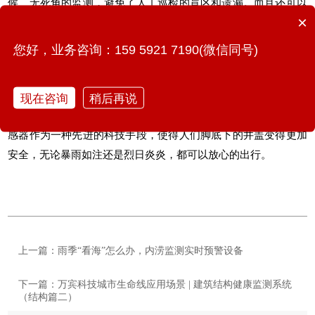
候、无死角的监测，避免了人工巡检的盲区和遗漏。而且还可以
×
24小时监测井盖的状态，避免了事故发生后的处理不及时而导致
的扩大。最后，智能井盖传感器还可以降低人工巡检的成本和时
您好，业务咨询：159 5921 7190(微信同号)
间，提高了井盖监管人员的工作效率。
随着城市化进程的加速和人们对生活品质要求的提高，对
城市生
现在咨询
稍后再说
命线
等基础设施的智能化、安全化要求也越来越高。智能井盖传
感器作为一种先进的科技手段，使得人们脚底下的井盖变得更加
安全，无论暴雨如注还是烈日炎炎，都可以放心的出行。
上一篇：雨季“看海”怎么办，内涝监测实时预警设备
下一篇：万宾科技城市生命线应用场景 | 建筑结构健康监测系统
（结构篇二）