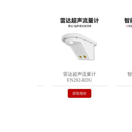
式积水监测仪
雷达超声流量计
智能
N200-C
EN202-RDU
EN
获取报价
获取报价
获