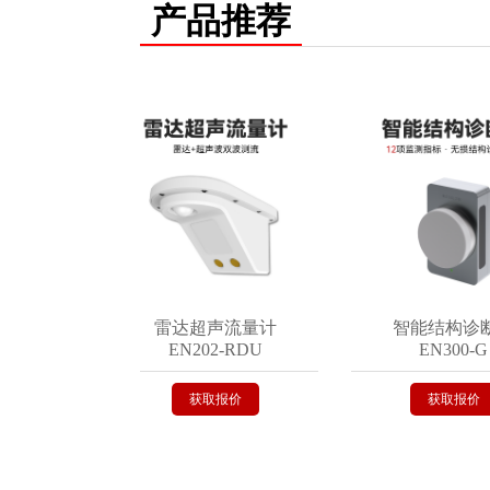
产品推荐
仪
雷达超声流量计
智能结构诊断器
EN202-RDU
EN300-G
获取报价
获取报价