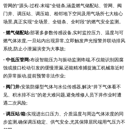
管网的“源头-过程-末端”全链条,涵盖燃气储配站、管网、阀
门井、调压站、调压箱、相邻地下空间及用气场所七大核心
场景,真正实现“全场景、全链条、全时段”的燃气安全监测。
·
燃气储配站
:
部署多参数传感设备,实时监控压力、温度与可
燃气体浓度,一旦站内出现异常,立即触发声光报警并联动排风
系统,防止小泄漏演变为大事故;
·
中低压管网
:
布设智能压力与振动监测终端,不仅能识别因腐
蚀或接口松动引发的缓慢泄漏,还能精准捕捉施工机械靠近时
的异常振动,提前预警非法作业;
·
阀门井
:
安装防爆型气体与水位传感器,解决“井下气体看不
见、积水排不出”的老大难问题,避免维修人员下井作业时遭
遇二次风险;
·
调压站/箱
:
实现进出口压力、介质温度与周边气体浓度的同
步监测,确保调压稳定、供气安全,尤其保障居民端用气压力不