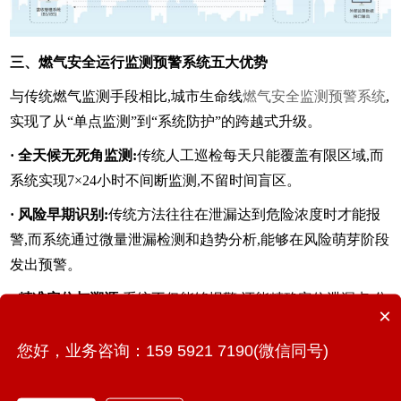
三、燃气安全运行监测预警系统五大优势
与传统燃气监测手段相比,城市生命线
燃气安全监测预警系统
,
实现了从“单点监测”到“系统防护”的跨越式升级。
·
全天候无死角监测:
传统人工巡检每天只能覆盖有限区域,而
系统实现7×24小时不间断监测,不留时间盲区。
·
风险早期识别:
传统方法往往在泄漏达到危险浓度时才能报
警,而系统通过微量泄漏检测和趋势分析,能够在风险萌芽阶段
发出预警。
·
精准定位与溯源:
系统不仅能够报警,还能精确定位泄漏点,分
×
析泄漏原因,为快速维修提供准确指导。
您好，业务咨询：159 5921 7190(微信同号)
·
自适应学习能力:
系统通过持续学习不断优化预警模型,适应
管网老化、用气模式变化等动态因素,保持长期有效性。