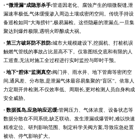
·
“微泄漏”成隐形杀手:
管道因老化、腐蚀产生的细微裂缝,泄
漏速率极低,气体缓慢渗入周边土壤或密闭空间。传统手持设
备巡检如同“大海捞针”,极易漏检。这些隐蔽的泄漏点,一旦集
聚达到爆炸极限,遇明火即酿成大祸。
·
第三方破坏防不胜防:
城市大规模建设下,挖掘机、打桩机误
触燃气管线的事故占比居高不下。仅靠图纸交底和有限的人
工巡查,无法对施工全过程进行实时监控与即时干预。
·
地下“腔体”监测真空:
阀门井、雨水井、地下管廊等密闭空
间,通风差、分布散,是泄漏气体最容易集聚的“盲区”。依靠人
力定期开井检测,不仅效率低、周期长,更对检测人员自身构成
安全威胁。
·
数据孤岛,应急响应迟缓:
管网压力、气体浓度、设备状态等
数据分散在不同系统,缺乏联动。发生泄漏或爆管时,难以快速
精准定位、研判影响范围、制定科学关阀方案,导致应急处置
被动、停气影响扩大。