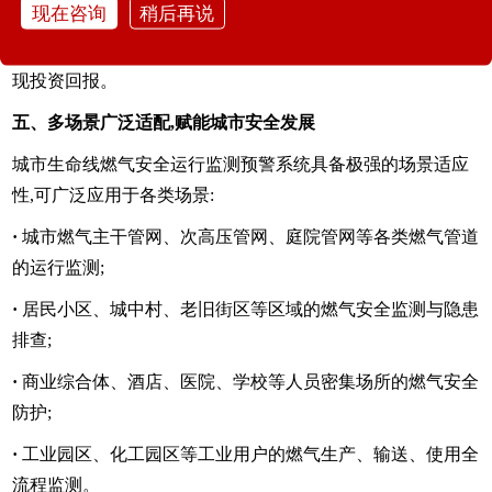
现在咨询
稍后再说
·
降低综合运维成本:
虽然初期投入较高,但系统通过预防重大
事故、减少人工巡检、延长管网寿命等方式,在3-5年内即可实
现投资回报。
五、多场景广泛适配,赋能城市安全发展
城市生命线燃气安全运行监测预警系统具备极强的场景适应
性,可广泛应用于各类场景:
·
城市燃气主干管网、次高压管网、庭院管网等各类燃气管道
的运行监测;
·
居民小区、城中村、老旧街区等区域的燃气安全监测与隐患
排查;
·
商业综合体、酒店、医院、学校等人员密集场所的燃气安全
防护;
·
工业园区、化工园区等工业用户的燃气生产、输送、使用全
流程监测。