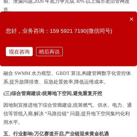
裂、泄漏问题,2026 年底力争完成 30% 以上城市老旧管网改
造。
×
排水领域推进雨污混接治理、易涝片区系统化改造,完善 “厂
网一体” 运行机制,提升城市防洪排涝能力。
您好，业务咨询：159 5921 7190(微信同号)
(二)智慧化升级:从 “被动运维” 到 “主动防控”
现在咨询
稍后再说
全面部署智能监测终端、NB-IoT 通信、数字孪生平台,实现
管网压力、流量、泄漏、水质的实时感知与预警。
融合 SWMM 水力模型、GBDT 算法,构建管网数字化管控体
系,提升故障排查、应急处置效率,降低运维成本。
(三)综合管廊建设:统筹地下空间,避免重复开挖
因地制宜推进地下综合管廊建设,统筹燃气、供水、电力、通
信等管线入廊,解决 “马路拉链” 问题,提升地下空间集约化利
用水平。
五、行业影响:万亿赛道开启,产业链迎来黄金机遇