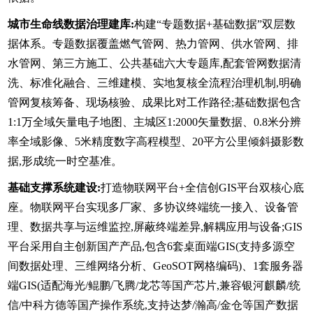
城市生命线数据治理建库:
构建“专题数据+基础数据”双层数
据体系。专题数据覆盖燃气管网、热力管网、供水管网、排
水管网、第三方施工、公共基础六大专题库,配套管网数据清
洗、标准化融合、三维建模、实地复核全流程治理机制,明确
管网复核筹备、现场核验、成果比对工作路径;基础数据包含
1:1万全域矢量电子地图、主城区1:2000矢量数据、0.8米分辨
率全域影像、5米精度数字高程模型、20平方公里倾斜摄影数
据,形成统一时空基准。
基础支撑系统建设:
打造物联网平台+全信创GIS平台双核心底
座。物联网平台实现多厂家、多协议终端统一接入、设备管
理、数据共享与运维监控,屏蔽终端差异,解耦应用与设备;GIS
平台采用自主创新国产产品,包含6套桌面端GIS(支持多源空
间数据处理、三维网络分析、GeoSOT网格编码)、1套服务器
端GIS(适配海光/鲲鹏/飞腾/龙芯等国产芯片,兼容银河麒麟/统
信/中科方德等国产操作系统,支持达梦/瀚高/金仓等国产数据