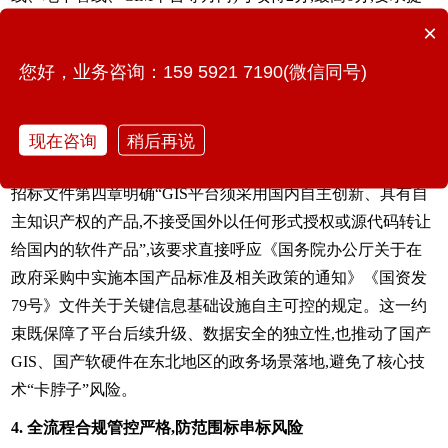
供合同关键页佐证,优先选择具备成熟行业经验的供应商;
×
附加分设置鼓励本地化服务能力:
运维承诺在1年免费运维基
您好，业务咨询：159 5921 7190(微信同号)
础上每增加1年加2分,最高4分;优惠条件、服务承诺各设5分弹
性分值,引导供应商提供更贴合辽源实际的长期服务。
现在咨询
稍后再说
3. 信创要求刚性化,强化供应链安全可控
招标文件第四章明确“GIS平台须采用国内自主创新、具有自
主知识产权的产品,不接受国外以任何形式授权或源代码转让
给国内的软件产品”,该要求直接呼应《国务院办公厅关于在
政府采购中实施本国产品标准及相关政策的通知》《国资发
79号》文件关于关键信息基础设施自主可控的规定。这一约
束既保障了平台后续升级、数据安全的独立性,也推动了国产
GIS、国产软硬件在东北地区的政务场景落地,避免了核心技
术“卡脖子”风险。
4. 全流程合规管控严格,防范围标串标风险