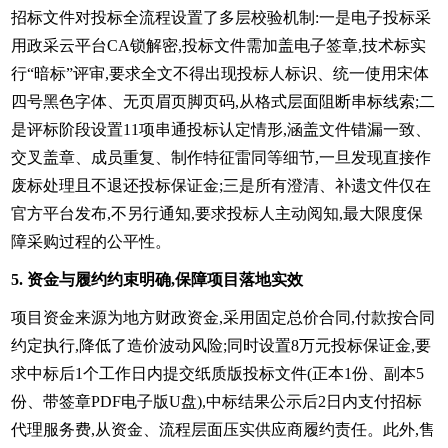
招标文件对投标全流程设置了多层校验机制:一是电子投标采
用政采云平台CA锁解密,投标文件需加盖电子签章,技术标实
行“暗标”评审,要求全文不得出现投标人标识、统一使用宋体
四号黑色字体、无页眉页脚页码,从格式层面阻断串标线索;二
是评标阶段设置11项串通投标认定情形,涵盖文件错漏一致、
交叉盖章、成员重复、制作特征雷同等细节,一旦发现直接作
废标处理且不退还投标保证金;三是所有澄清、补遗文件仅在
官方平台发布,不另行通知,要求投标人主动阅知,最大限度保
障采购过程的公平性。
5. 资金与履约约束明确,保障项目落地实效
项目资金来源为地方财政资金,采用固定总价合同,付款按合同
约定执行,降低了造价波动风险;同时设置8万元投标保证金,要
求中标后1个工作日内提交纸质版投标文件(正本1份、副本5
份、带签章PDF电子版U盘),中标结果公示后2日内支付招标
代理服务费,从资金、流程层面压实供应商履约责任。此外,售