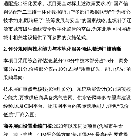
适配提出细化要求。项目完全对标上述政策要求,将“国产信
创适配”“二三维一体化数据能力”“多部门数据联动”作为核心
技术约束,既响应了“统筹发展与安全”的国家战略,也填补了辽
源市城市级生命线安全数字化监管的空白,为东北地区同层级
城市相关建设提供了可参照的实施范式。
2. 评分规则向技术能力与本地化服务倾斜,筛选门槛清晰
本项目采用综合评估法,总分100分中技术部分占55分、商务
部分占21分,价格部分仅占10分,凸显“质量优先、能力优先”的
采购导向:
技术层面重点考核数据治理(8分)、系统功能设计(8分)两项核
心能力,要求供应商具备燃气管网、供水管网等多专题库建设
经验,以及CIM平台、物联网平台的实际落地能力,避免“低价
低质”厂商入围;
商务层面设置业绩门槛:
2023年以来同类项目(含城市生命
线、地下管线、CIM平台等方向)每项得2分,最高6分,要求提