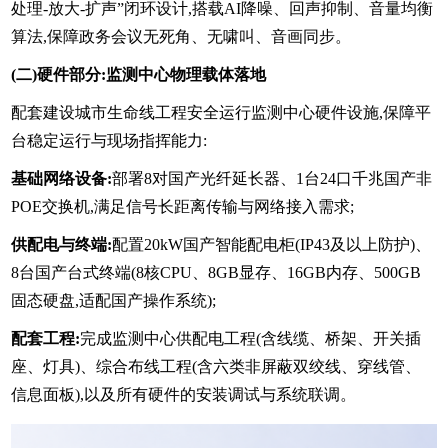
处理-放大-扩声”闭环设计,搭载AI降噪、回声抑制、音量均衡
算法,保障政务会议无死角、无啸叫、音画同步。
(二)硬件部分:监测中心物理载体落地
配套建设城市生命线工程安全运行监测中心硬件设施,保障平
台稳定运行与现场指挥能力:
基础网络设备:
部署8对国产光纤延长器、1台24口千兆国产非
POE交换机,满足信号长距离传输与网络接入需求;
供配电与终端:
配置20kW国产智能配电柜(IP43及以上防护)、
8台国产台式终端(8核CPU、8GB显存、16GB内存、500GB
固态硬盘,适配国产操作系统);
配套工程:
完成监测中心供配电工程(含线缆、桥架、开关插
座、灯具)、综合布线工程(含六类非屏蔽双绞线、穿线管、
信息面板),以及所有硬件的安装调试与系统联调。