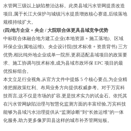
水管网三级以上缺陷整治达标。此类县域污水管网提质改造
项目,属于长江大保护与城镇污水提质增效核心赛道,后续落地
规模持续扩大。
(
四
)
地方企业 + 央企 / 大院联合体更具县域竞争优势
中标联合体融合地方建工企业(本地资源 + 施工落地)、区域
环保企业(属地运维)、央企设计院(技术标准 + 资质背书) 三方
优势,相比纯外地企业或单一院所,更易适配县域项目的政策要
求、施工协调与技术标准,成为县域市政环保 EPC 项目的最
优投标组合。
本文立足行业视角,从官方文件中提炼 5 个核心要点,为企业精
准把握政策红利、布局业务方向提供权威参考。对于万宾科
技而言,这不仅是市场的扩容,更是技术实力的试金石。依托其
在污水管网缺陷治理与智慧化监测方面的丰富经验,万宾科技
能够为县域污水治理提供从“监测诊断”到“长效运维”的一体
化服务,助力更多像罗田县这样的城市补齐管网短板。