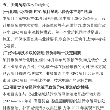
五、关键洞察(Key Insights)
(
一
)
县域污水管网 EPC 项目呈现 “联合体主导” 格局
本项目 4 家投标主体均为联合体,其中施工单位为牵头人、设
计单位负责技术支撑、环保单位补充运维能力,成为县域市政
污水 EPC 项目主流投标模式。单一企业难以同时满足设计、
施工、环保多重资质与业绩要求,联合体分工协作成为中标核
心逻辑。
(
二
)
价格与技术双轮驱动,低价非唯一决定因素
项目报价虽分化明显,但中标并非单纯依赖低价,而是低价 + 技
术 + 业绩综合胜出。中标联合体在报价最低的同时,技术方案
贴合项目缺陷治理需求、业绩覆盖同类 EPC 项目,印证县域
市政 EPC 项目 “性价比优先、技术兜底” 的评标导向。
(
三
)
项目契合省级污水治理政策导向,赛道确定性强
本项目实施与《湖北省城镇污水管网整治攻坚战行动方案
(2023—2027 年)》高度契合,省级层面明确推进污水管网缺陷
排查整治、补齐城镇污水收集短板,力争 2027 年实现市政污