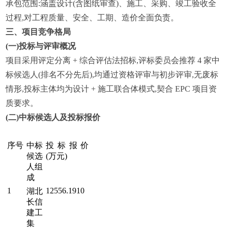
承包范围:涵盖设计(含图纸审查)、施工、采购、竣工验收全
过程,对工程质量、安全、工期、造价全面负责。
三、项目竞争格局
(一)投标与评审概况
项目采用评定分离 + 综合评估法招标,评标委员会推荐 4 家中
标候选人(排名不分先后),均通过资格评审与初步评审,无废标
情形,投标主体均为设计 + 施工联合体模式,契合 EPC 项目资
质要求。
(二)中标候选人及投标报价
序号
中标
投标报价
候选
(万元)
人组
成
1
12556.1910
湖北
长信
建工
集