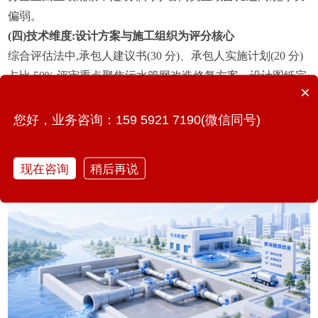
偏弱。
(四)技术维度:设计方案与施工组织为评分核心
综合评估法中,承包人建议书(30 分)、承包人实施计划(20 分)
占比 50%,评审重点聚焦污水管网改造修复方案、设计图纸完
×
整性、施工技术可行性、质量安全管控措施。中标联合体凭
借 “设计 - 施工 - 环保运维” 一体化方案,在缺陷治理、管网衔
您好，业务咨询：159 5921 7190(微信同号)
接、工期管控等技术环节得分占优。
现在咨询
稍后再说