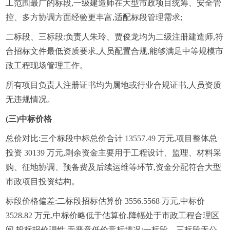
工范围最广的标段,一级建造师在大型市政项目统筹、安全管
控、多方协调方面经验更丰富,适配标段管理需求;
二标段、三标段:负责人朱玲、贾俊龙均为二级注册建造师,符
合招标文件最低资质要求,人员配置合规,能够满足中等规模市
政工程现场管理工作。
所有项目负责人注册证书均为属地或行业合规证书,人员资质
无违规情况。
(三)中标价格
总价对比:三个标段中标总价合计 13557.49 万元,项目整体总
投资 30139 万元,剩余资金主要用于工程设计、监理、材料采
购、征地协调、预备费及后续运维等环节,资金分配符合大型
市政项目投资结构。
标段价格偏差:二标段招标估算价 3556.5568 万元,中标价
3528.82 万元,中标价略低于估算价,降幅处于市政工程合理区
间,投标报价理性,无恶意低价竞标情况;一标段、三标段无公