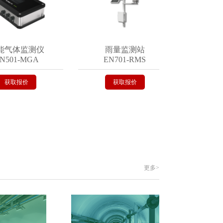
体监测仪
雨量监测站
遥测终
1-MGA
EN701-RMS
EN40
取报价
获取报价
获取
更多>