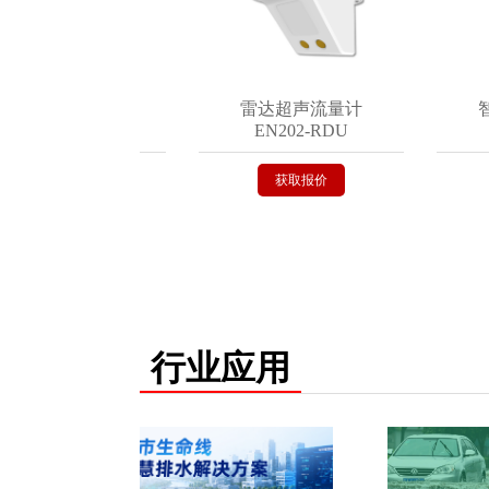
式积水监测仪
雷达超声流量计
智能
EN200-C
EN202-RDU
E
获取报价
获取报价
行业应用