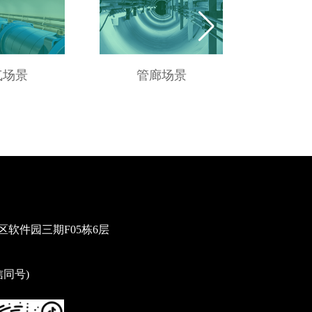
气场景
管廊场景
供
软件园三期F05栋6层
微信同号)