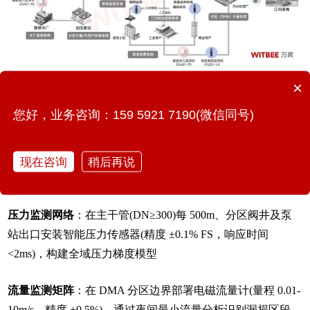
×
三、供水管网漏损控制措施
您好，业务咨询：159 5921 7190(微信同号)
1. 监测系统核心架构设计
现在咨询
稍后再说
(1)感知层设备部署策略
压力监测网络
：在主干管(DN≥300)每 500m、分区阀井及泵
站出口安装智能压力传感器(精度 ±0.1% FS，响应时间
<2ms)，构建全域压力梯度模型
流量监测矩阵
：在 DMA 分区边界部署电磁流量计(量程 0.01-
10m/s，精度 ±0.5%)，通过夜间最小流量分析识别漏损区段