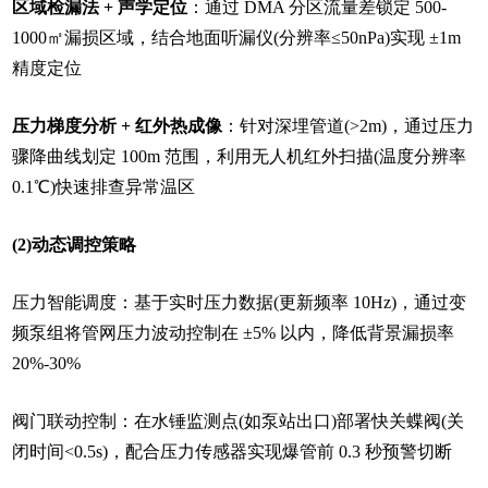
区域检漏法 + 声学定位
：通过 DMA 分区流量差锁定 500-
1000㎡漏损区域，结合地面听漏仪(分辨率≤50nPa)实现 ±1m
精度定位
压力梯度分析 + 红外热成像
：针对深埋管道(>2m)，通过压力
骤降曲线划定 100m 范围，利用无人机红外扫描(温度分辨率
0.1℃)快速排查异常温区
(2)动态调控策略
压力智能调度：基于实时压力数据(更新频率 10Hz)，通过变
频泵组将管网压力波动控制在 ±5% 以内，降低背景漏损率
20%-30%
阀门联动控制：在水锤监测点(如泵站出口)部署快关蝶阀(关
闭时间<0.5s)，配合压力传感器实现爆管前 0.3 秒预警切断