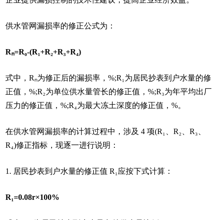
供水管网漏损率的修正公式为：
Rₙ=R₀-(R₁+R₂+R₃+R₄)
式中，Rₙ为修正后的漏损率，%;R₁为居民抄表到户水量的修
正值，%;R₂为单位供水量管长的修正值，%;R₃为年平均出厂
压力的修正值，%;R₄为最大冻土深度的修正值，%。
在供水管网漏损率的计算过程中，涉及 4 项(R₁、R₂、R₃、
R₄)修正指标，现逐一进行说明：
1. 居民抄表到户水量的修正值 R₁应按下式计算：
R₁=0.08r×100%