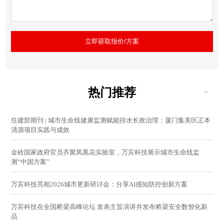
立即获取报价/方案
热门推荐
>
住建部期刊 | 城市生命线健康监测赋能排水长效治理：厦门集美区正本
清源项目实践与成效
金砖国家政府官员齐聚凤凰花实验室，万宾科技展示城市生命线监
测“中国方案”
万宾科技亮相2026城市更新研讨会：分享AI感知防控创新方案
万宾科技在全国桥梁高峰论坛 发表主旨演讲并发布桥梁安全数智化新
品