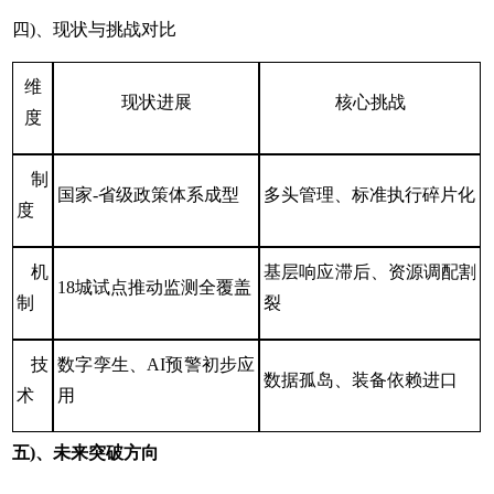
四)、现状与挑战对比‌
维
现状进展
核心挑战
度
‌制
国家-省级政策体系成型
多头管理、标准执行碎片化
度‌
‌机
基层响应滞后、资源调配割
18城试点推动监测全覆盖
制‌
裂
‌技
数字孪生、AI预警初步应
数据孤岛、装备依赖进口
术‌
用
五)、未来突破方向‌