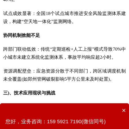
试点成效显著：全国18个试点城市推进安全风险监测体系建
设，构建“空天地一体化”监测网络。
‌协同机制效能不足‌
‌跨部门联动低效‌：传统“定期巡检+人工上报”模式导致70%中
小城市未建立系统化监测体系，事故平均响应超2小时。
‌资源调配壁垒‌：应急资源分散于不同部门，跨区域调度机制
未全覆盖(如郑州管网破裂影响5平方公里未及时处置)。
三)、技术应用现状与挑战‌
‌技术创新突破‌
×
数字孪生技术应用：西安高新区通过虚拟建模优化管网负
您好，业务咨询：159 5921 7190(微信同号)
荷，垃圾清运效率提升30%。