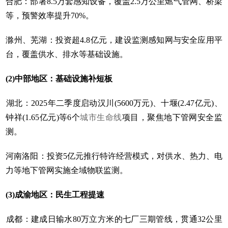
‌合肥‌：部署8.5万套感知设备，覆盖2.5万公里燃气管网、桥梁
等，预警效率提升70%。
‌滁州、芜湖‌：投资超4.8亿元，建设监测感知网与安全应用平
台，覆盖供水、排水等基础设施。
‌(2)中部地区：基础设施补短板‌
‌湖北‌：2025年二季度启动汉川(5600万元)、十堰(2.47亿元)、
钟祥(1.65亿元)等6个
城市生命线
项目，聚焦地下管网安全监
测。
‌河南洛阳‌：投资5亿元推行特许经营模式，对供水、热力、电
力等地下管网实施全域物联监测。
(3)成渝地区：民生工程提速‌
‌成都‌：建成日输水80万立方米的七厂三期管线，贯通32公里