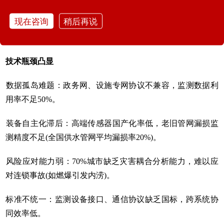
现在咨询
稍后再说
动态预警升级：AI算法实现内涝模拟(郑州化解3次特大暴雨
威胁)及管网泄漏精准定位。
技术瓶颈凸显‌
‌数据孤岛难题‌：政务网、设施专网协议不兼容，监测数据利
用率不足50%。
‌装备自主化滞后‌：高端传感器国产化率低，老旧管网漏损监
测精度不足(全国供水管网平均漏损率20%)。
‌风险应对能力弱‌：70%城市缺乏灾害耦合分析能力，难以应
对连锁事故(如燃爆引发内涝)。
标准不统一：‌监测设备接口、通信协议缺乏国标，跨系统协
同效率低。