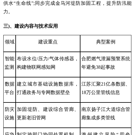
供水“生命线”;同步完成金马河堤防加固工程，提升防汛能
力。
三)、建设内容与技术应用
领域
建设重点
典型案例
‌智能
布设水位/压力/气体传感器，
合肥燃气泄漏预警系统
监测‌
构建物联网感知网
年避免38起事故
‌数据
建立城市基础设施数据库，
江苏汇聚21亿条数据、
平台‌
打通政务与专网数据壁垒
18万公里管线信息
‌防灾
加固堤防、建设综合管廊、
南京扬子江大道综合管
设施‌
更新老旧管网
廊集成多类管线
‌应急
制定跨部门协同处置机制，
滁州建立风险“四色