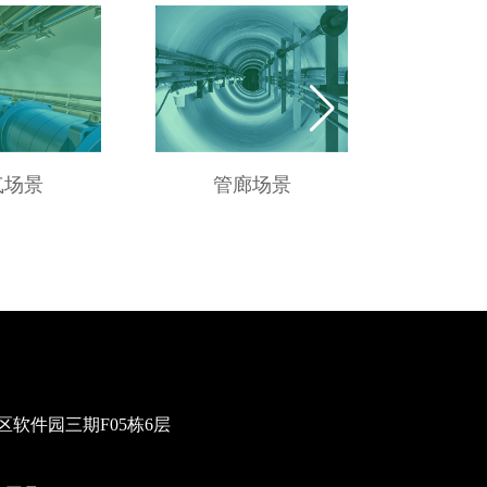
气场景
管廊场景
供
软件园三期F05栋6层