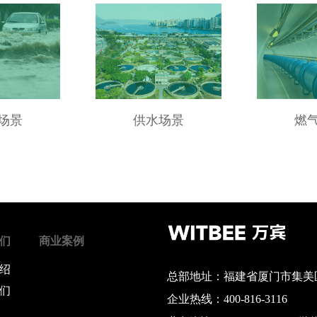
场景
供水场景
燃
们
商业案例
绍
总部地址：福建省厦门市集美区
们
企业热线：400-816-3116