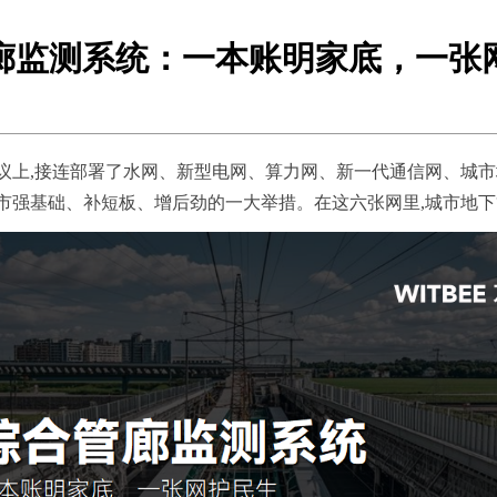
廊监测系统：一本账明家底，一张
会议上,接连部署了水网、新型电网、算力网、新一代通信网、城
城市强基础、补短板、增后劲的一大举措。在这六张网里,城市地